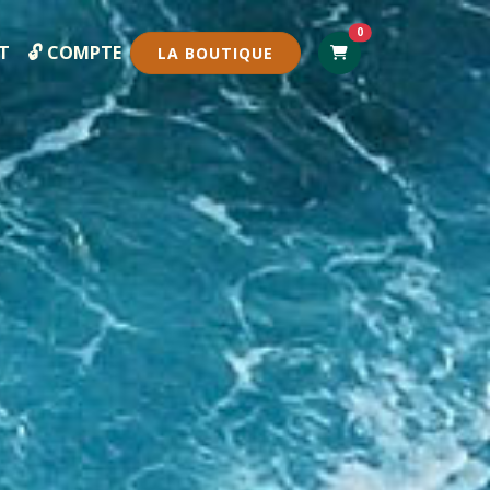
0
T
🔓 COMPTE
LA BOUTIQUE