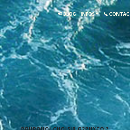
📢 BLOG
INFOS
📞 CONTAC
POURQUOI CHOISIR O2PHYCO ?