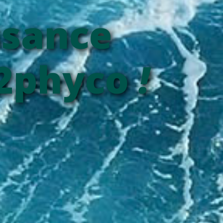
ssance
o2phyco
!