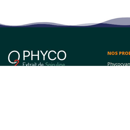
NOS PRO
Phycocyan
Spiruline et phycocyanine bio en France,
LA BO
réalisées avec une belle simplicité, au
cœur de tout ce que nous faisons.
07 43 15 53 17
contact@o2phyco.com
Adresse Postal :
35 Henriets, 33190 Camiran, France