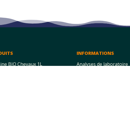
DUITS
INFORMATIONS
ine BIO Chevaux 1L
Analyses de laboratoire
Notre histoire
UTIQUE
Le blog
Nous joindre