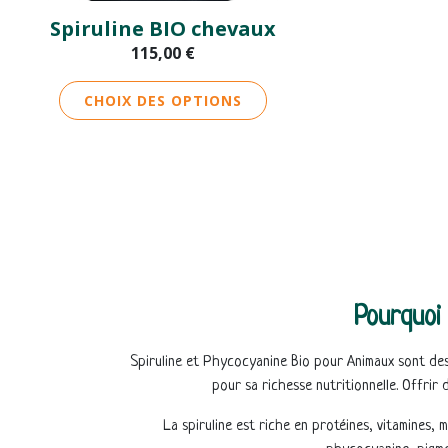
la
Spiruline BIO chevaux
page
115,00
€
du
produit
CHOIX DES OPTIONS
Pourquoi 
Spiruline et Phycocyanine Bio pour Animaux sont des 
pour sa richesse nutritionnelle. Offrir 
La spiruline est riche en protéines, vitamines,