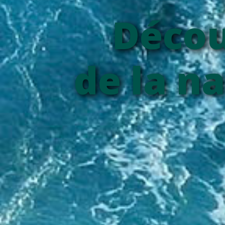
Décou
de la n